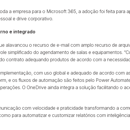
oda a empresa para o Microsoft 365, a adoção foi feita para
essoal e drive corporativo.
rno e integrado
 que alavancou o recurso de e-mail com amplo recurso de arq
ole simplificado do agendamento de salas e equipamentos. “C
ade do contrato adequando produtos de acordo com a necessida
a implementação, com uso global e adequado de acordo com as 
rm, e os fluxos de automação são feitos pelo Power Automate, 
 operações. O OneDrive ainda integra a solução facilitando o
omunicação com velocidade e praticidade transformando a co
 como para automatizar e customizar relatórios com inteligênc