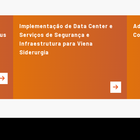
Implementação de Data Center e
Ad
eus
Serviços de Segurança e
Co
Infraestrutura para Viena
Siderurgia