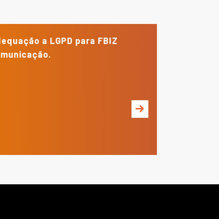
equação a LGPD para FBIZ
municação.