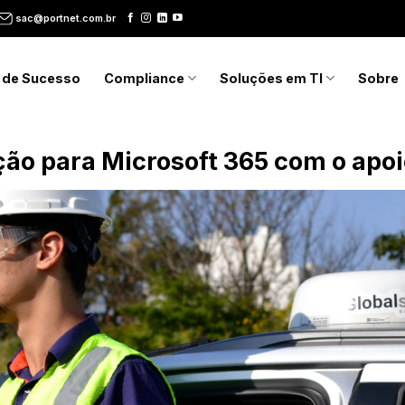
sac@portnet.com.br
 de Sucesso
Compliance
Soluções em TI
Sobre
ção para Microsoft 365 com o apoi