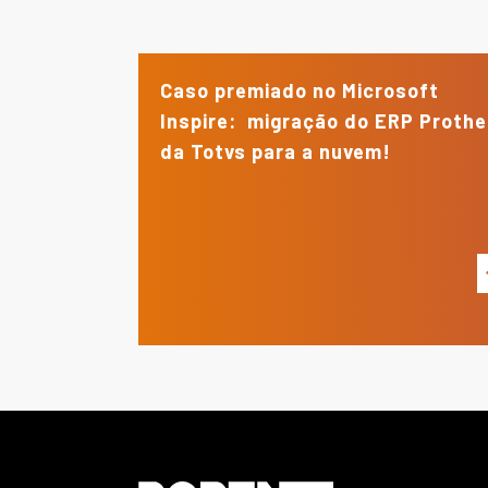
Caso premiado no Microsoft
Inspire: migração do ERP Proth
da Totvs para a nuvem!