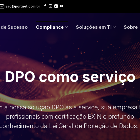
sac@portnet.com.br
 de Sucesso
Compliance
Soluções em TI
Sobre
DPO como serviço
 a nossa solução DPO as a service, sua empresa 
profissionais com certificação EXIN e profundo
conhecimento da Lei Geral de Proteção de Dados