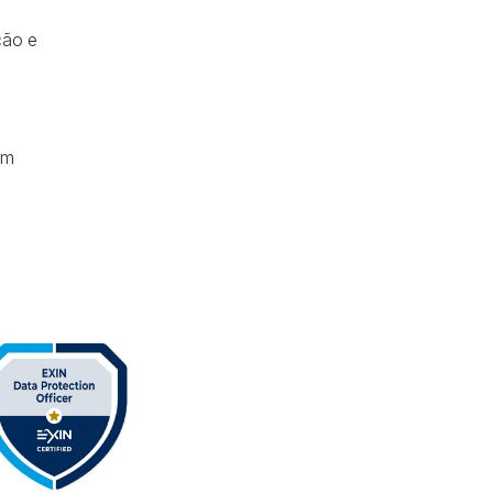
ção e
em