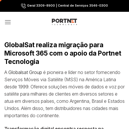
Skip
Geral 3309-8900 | Central de Serviços 3546-0300
to
content
GlobalSat realiza migração para
Microsoft 365 com o apoio da Portnet
Tecnologia
A
Globalsat Group
é pioneira e líder no setor fornecendo
Serviços Móveis via Satélite (MSS) na América Latina
desde 1999. Oferece soluções móveis de dados e voz por
satélite para milhares de clientes em diversos setores e
atua em diversos países, como Argentina, Brasil e Estados
Unidos. Além disso, tem distribuidores nas cidades mais
importantes do continente.
Transformação digital encontra resposta na