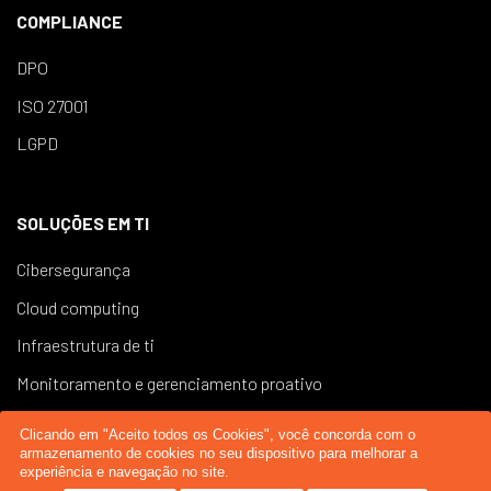
COMPLIANCE
DPO
ISO 27001
LGPD
SOLUÇÕES EM TI
Cibersegurança
Cloud computing
Infraestrutura de ti
Monitoramento e gerenciamento proativo
Central de serviços
Clicando em "Aceito todos os Cookies", você concorda com o
armazenamento de cookies no seu dispositivo para melhorar a
experiência e navegação no site.