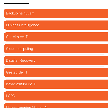
Backup na nuvem
Business Intelligence
Carreira em TI
Cloud computing
Disaster Recovery
Gestão de TI
Infraestrutura de TI
LGPD
Licenciamentos Microsoft