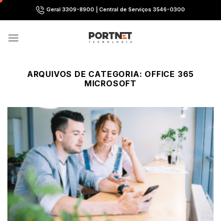
Skip
Geral 3309-8900 | Central de Serviços 3546-0300
to
content
ARQUIVOS DE CATEGORIA:
OFFICE 365
MICROSOFT