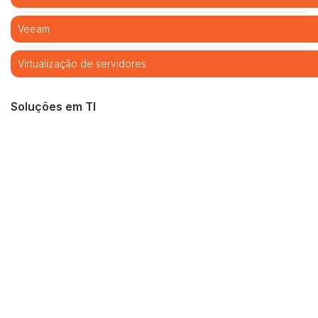
Veeam
Virtualização de servidores
Soluções em TI
Cibersegurança
Cloud computing
Infraestrutura de TI
Monitoramento e Gerenciamento Proativo
Central de serviços
Outsourcing em TI