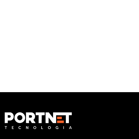
Infraestrutura de TI
Monitoramento e Gerenciamento Proativo
Central de serviços
Outsourcing em TI