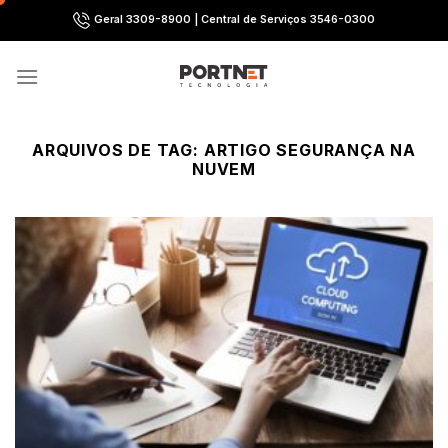
Skip
Geral 3309-8900 | Central de Serviços 3546-0300
to
content
ARQUIVOS DE TAG:
ARTIGO SEGURANÇA NA
NUVEM