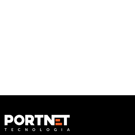
Infraestrutura de TI
Monitoramento e Gerenciamento Proativo
Central de serviços
Outsourcing em TI