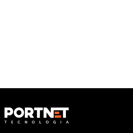
Infraestrutura de TI
Monitoramento e Gerenciamento Proativo
Central de serviços
Outsourcing em TI