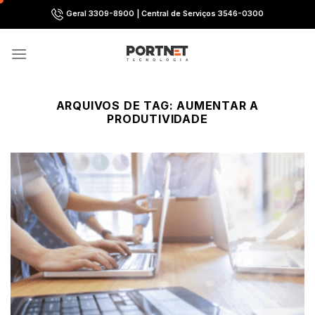
Skip
Geral 3309-8900 | Central de Serviços 3546-0300
to
content
ARQUIVOS DE TAG:
AUMENTAR A
PRODUTIVIDADE