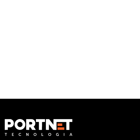
Infraestrutura de TI
Monitoramento e Gerenciamento Proativo
Central de serviços
Outsourcing em TI