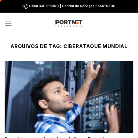
Skip
Geral 3309-8900 | Central de Serviços 3546-0300
to
content
ARQUIVOS DE TAG:
CIBERATAQUE MUNDIAL