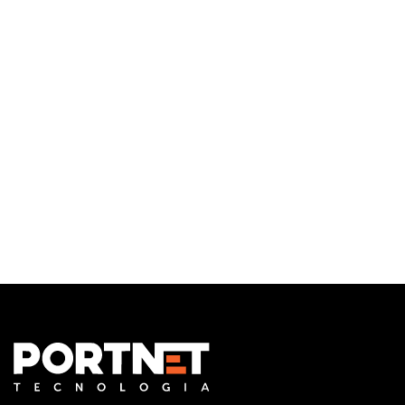
Infraestrutura de TI
Monitoramento e Gerenciamento Proativo
Central de serviços
Outsourcing em TI