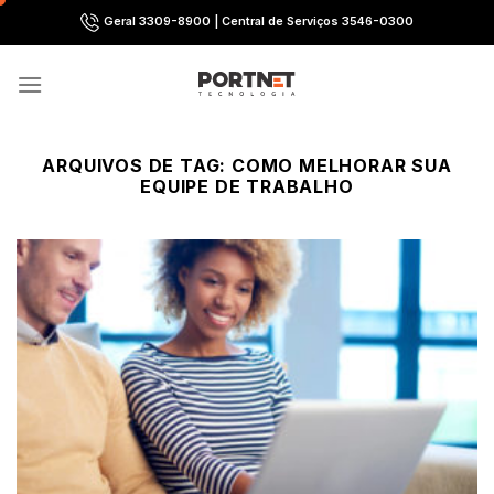
Skip
Geral 3309-8900 | Central de Serviços 3546-0300
to
content
ARQUIVOS DE TAG:
COMO MELHORAR SUA
EQUIPE DE TRABALHO