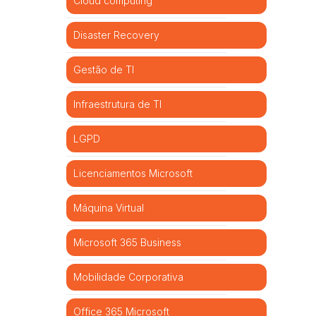
Cloud computing
Disaster Recovery
Gestão de TI
Infraestrutura de TI
LGPD
Licenciamentos Microsoft
Máquina Virtual
Microsoft 365 Business
Mobilidade Corporativa
Office 365 Microsoft