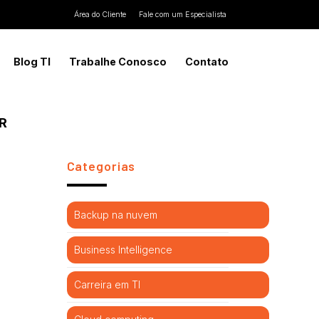
Área do Cliente
Fale com um Especialista
Blog TI
Trabalhe Conosco
Contato
R
Categorias
Backup na nuvem
Business Intelligence
Carreira em TI