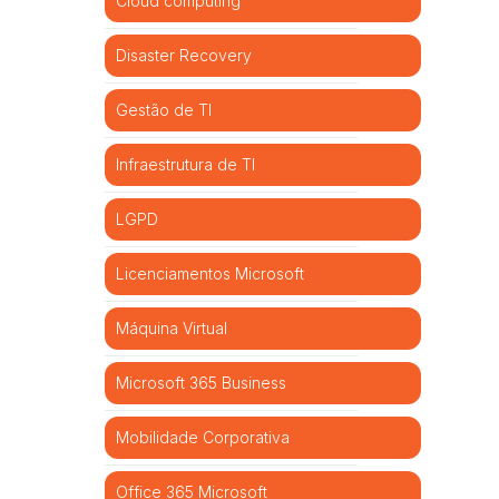
Cloud computing
Disaster Recovery
Gestão de TI
Infraestrutura de TI
LGPD
Licenciamentos Microsoft
Máquina Virtual
Microsoft 365 Business
Mobilidade Corporativa
Office 365 Microsoft