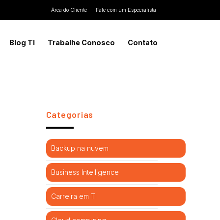
Área do Cliente
Fale com um Especialista
Blog TI
Trabalhe Conosco
Contato
Categorias
Backup na nuvem
Business Intelligence
Carreira em TI