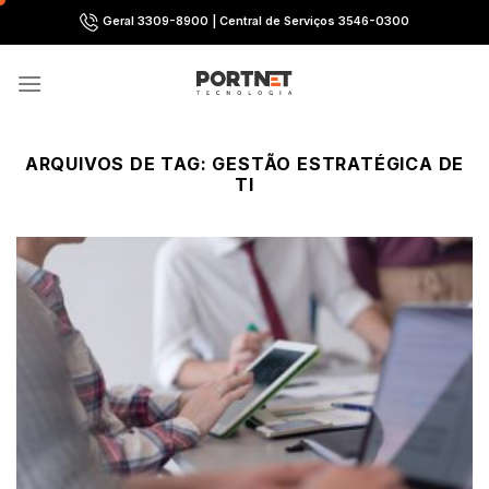
Skip
Geral 3309-8900 | Central de Serviços 3546-0300
to
content
ARQUIVOS DE TAG:
GESTÃO ESTRATÉGICA DE
TI