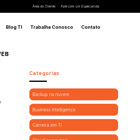
Área do Cliente
Fale com um Especialista
Blog TI
Trabalhe Conosco
Contato
WEB
Categorias
Backup na nuvem
o
Business Intelligence
Carreira em TI