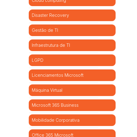
Cloud computing
Disaster Recovery
Gestão de TI
Infraestrutura de TI
LGPD
Licenciamentos Microsoft
Máquina Virtual
Microsoft 365 Business
Mobilidade Corporativa
Office 365 Microsoft