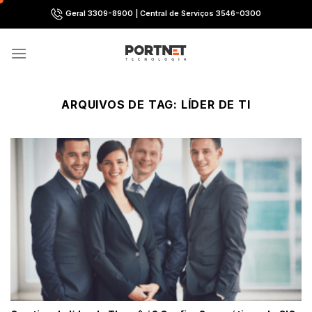
Skip
Geral 3309-8900 | Central de Serviços 3546-0300
to
content
ARQUIVOS DE TAG:
LÍDER DE TI