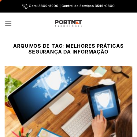
Skip
Geral 3309-8900 | Central de Serviços 3546-0300
to
content
ARQUIVOS DE TAG:
MELHORES PRÁTICAS
SEGURANÇA DA INFORMAÇÃO