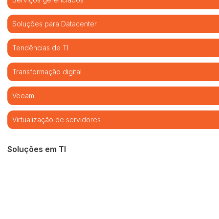
Soluções para Datacenter
Tendências de TI
Transformação digital
Veeam
Virtualização de servidores
Soluções em TI
Cibersegurança
Cloud computing
Infraestrutura de TI