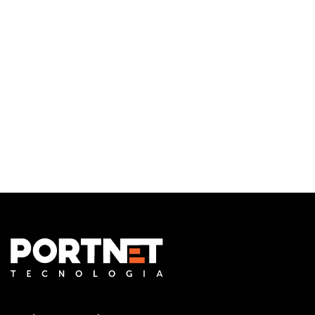
Monitoramento e Gerenciamento Proativo
Central de serviços
Outsourcing em TI