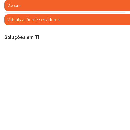
Veeam
Virtualização de servidores
Soluções em TI
Cibersegurança
Cloud computing
Infraestrutura de TI
Monitoramento e Gerenciamento Proativo
Central de serviços
Outsourcing em TI