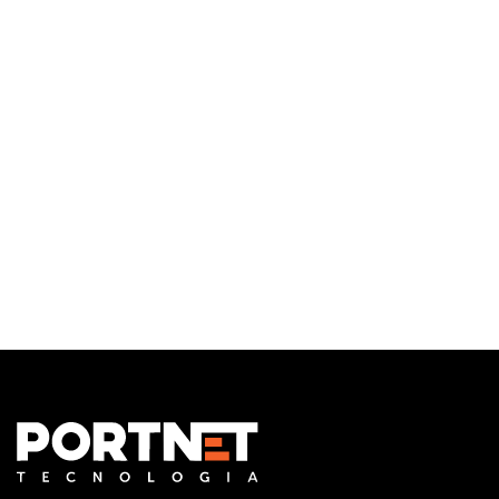
Infraestrutura de TI
Monitoramento e Gerenciamento Proativo
Central de serviços
Outsourcing em TI