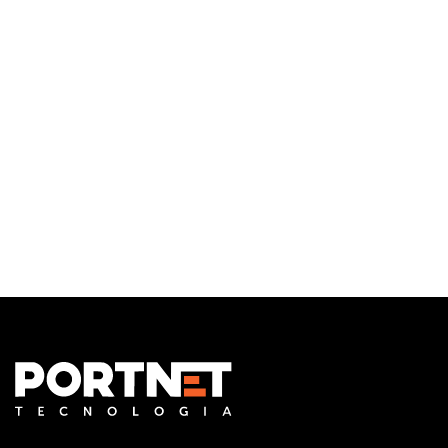
Infraestrutura de TI
Monitoramento e Gerenciamento Proativo
Central de serviços
Outsourcing em TI