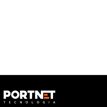
Infraestrutura de TI
Monitoramento e Gerenciamento Proativo
Central de serviços
Outsourcing em TI