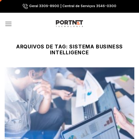
Skip
Geral 3309-8900 | Central de Serviços 3546-0300
to
content
ARQUIVOS DE TAG:
SISTEMA BUSINESS
INTELLIGENCE