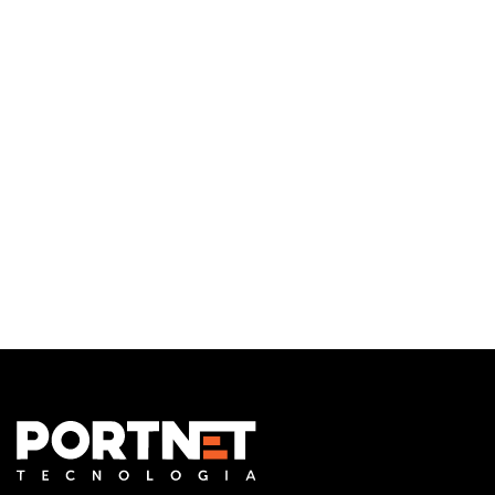
Infraestrutura de TI
Monitoramento e Gerenciamento Proativo
Central de serviços
Outsourcing em TI