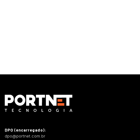
Monitoramento e Gerenciamento Proativo
Central de serviços
Outsourcing em TI
DPO (encarregado):
dpo@portnet.com.br