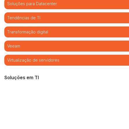
Soluções para Datacenter
Tendências de TI
Transformação digital
Veeam
Virtualização de servidores
Soluções em TI
Cibersegurança
Cloud computing
Infraestrutura de TI