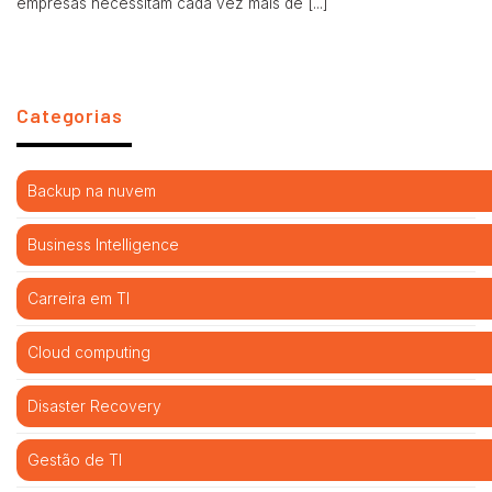
empresas necessitam cada vez mais de [...]
Categorias
Backup na nuvem
Business Intelligence
Carreira em TI
Cloud computing
Disaster Recovery
Gestão de TI