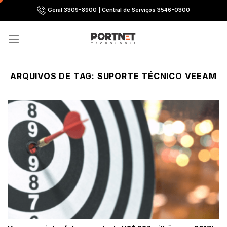
Skip
Geral 3309-8900 | Central de Serviços 3546-0300
to
content
ARQUIVOS DE TAG:
SUPORTE TÉCNICO VEEAM