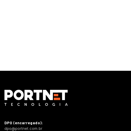
Monitoramento e Gerenciamento Proativo
Central de serviços
Outsourcing em TI
DPO (encarregado):
dpo@portnet.com.br