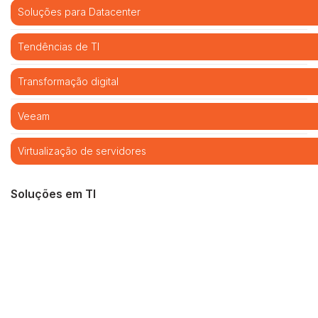
Soluções para Datacenter
Tendências de TI
Transformação digital
Veeam
Virtualização de servidores
Soluções em TI
Cibersegurança
Cloud computing
Infraestrutura de TI