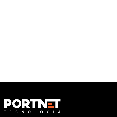
Infraestrutura de TI
Monitoramento e Gerenciamento Proativo
Central de serviços
Outsourcing em TI