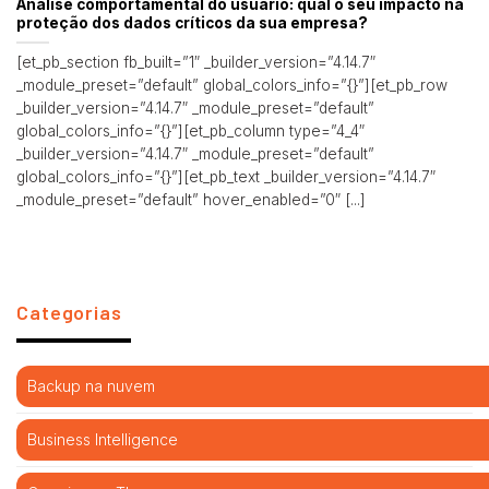
Análise comportamental do usuário: qual o seu impacto na
proteção dos dados críticos da sua empresa?
[et_pb_section fb_built=”1″ _builder_version=”4.14.7″
_module_preset=”default” global_colors_info=”{}”][et_pb_row
_builder_version=”4.14.7″ _module_preset=”default”
global_colors_info=”{}”][et_pb_column type=”4_4″
_builder_version=”4.14.7″ _module_preset=”default”
global_colors_info=”{}”][et_pb_text _builder_version=”4.14.7″
_module_preset=”default” hover_enabled=”0″ [...]
Categorias
Backup na nuvem
Business Intelligence