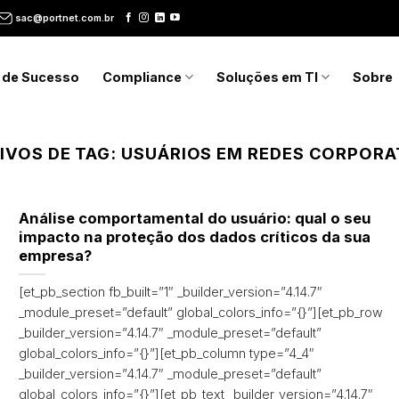
sac@portnet.com.br
 de Sucesso
Compliance
Soluções em TI
Sobre
IVOS DE TAG:
USUÁRIOS EM REDES CORPORA
Análise comportamental do usuário: qual o seu
impacto na proteção dos dados críticos da sua
empresa?
[et_pb_section fb_built=”1″ _builder_version=”4.14.7″
_module_preset=”default” global_colors_info=”{}”][et_pb_row
_builder_version=”4.14.7″ _module_preset=”default”
global_colors_info=”{}”][et_pb_column type=”4_4″
_builder_version=”4.14.7″ _module_preset=”default”
global_colors_info=”{}”][et_pb_text _builder_version=”4.14.7″