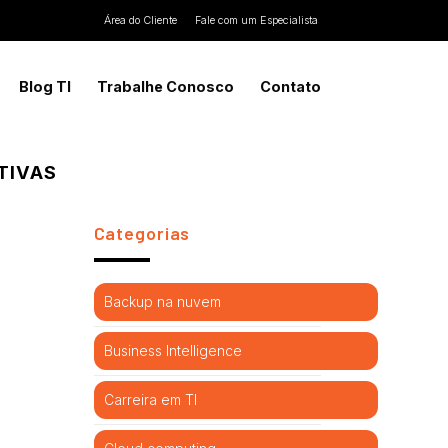
Área do Cliente
Fale com um Especialista
Blog TI
Trabalhe Conosco
Contato
TIVAS
Categorias
Backup na nuvem
Business Intelligence
Carreira em TI