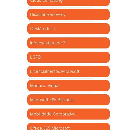
Cloud computing
Disaster Recovery
Gestão de TI
Infraestrutura de TI
LGPD
Licenciamentos Microsoft
Máquina Virtual
Microsoft 365 Business
Mobilidade Corporativa
Office 365 Microsoft