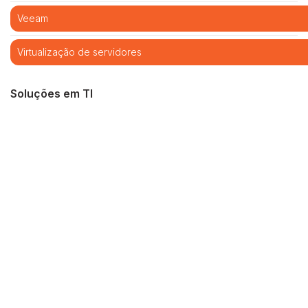
Veeam
Virtualização de servidores
Soluções em TI
Cibersegurança
Cloud computing
Infraestrutura de TI
Monitoramento e Gerenciamento Proativo
Central de serviços
Outsourcing em TI