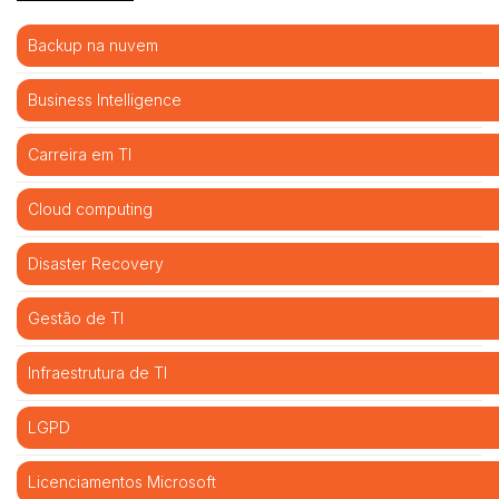
Backup na nuvem
Business Intelligence
Carreira em TI
Cloud computing
Disaster Recovery
Gestão de TI
Infraestrutura de TI
LGPD
Licenciamentos Microsoft