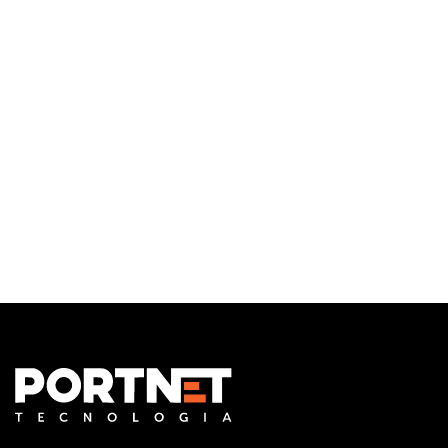
Infraestrutura de TI
Monitoramento e Gerenciamento Proativo
Central de serviços
Outsourcing em TI