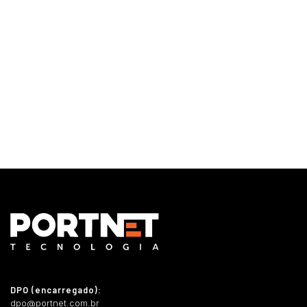
Monitoramento e Gerenciamento Proativo
Central de serviços
Outsourcing em TI
DPO (encarregado):
dpo@portnet.com.br