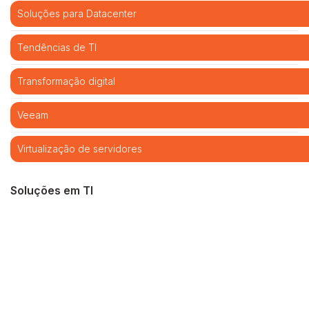
Soluções para Datacenter
Tendências de TI
Transformação digital
Veeam
Virtualização de servidores
Soluções em TI
Cibersegurança
Cloud computing
Infraestrutura de TI