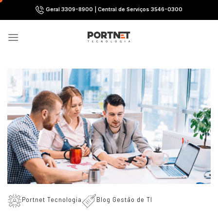
Skip
Geral 3309-8900 | Central de Serviços 3546-0300
to
content
Portnet Tecnologia
Blog Gestão de TI