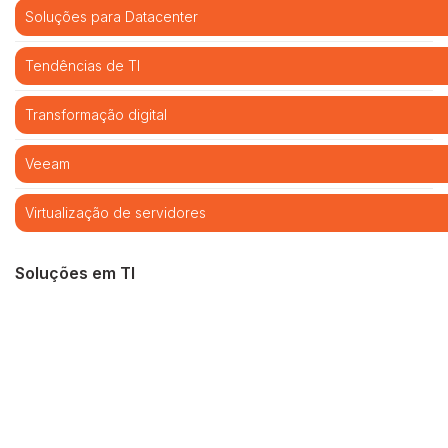
Soluções para Datacenter
Tendências de TI
Transformação digital
Veeam
Virtualização de servidores
Soluções em TI
Cibersegurança
Cloud computing
Infraestrutura de TI