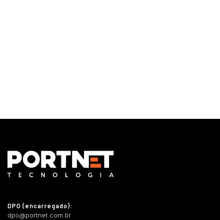
Monitoramento e Gerenciamento Proativo
Central de serviços
Outsourcing em TI
DPO (encarregado):
dpo@portnet.com.br