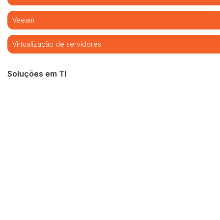
Veeam
Virtualização de servidores
Soluções em TI
Cibersegurança
Cloud computing
Infraestrutura de TI
Monitoramento e Gerenciamento Proativo
Central de serviços
Outsourcing em TI