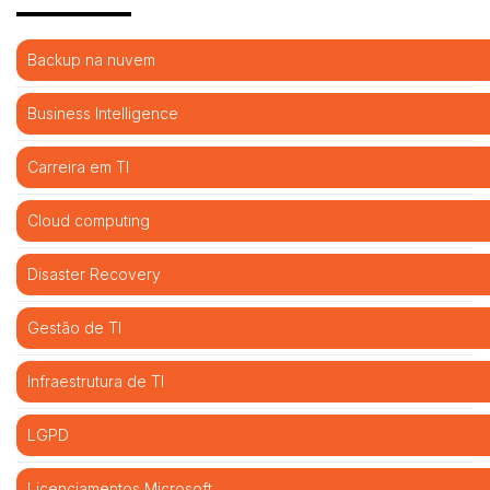
Backup na nuvem
Business Intelligence
Carreira em TI
Cloud computing
Disaster Recovery
Gestão de TI
Infraestrutura de TI
LGPD
Licenciamentos Microsoft