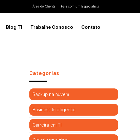
Área do Cliente
Fale com um Especialista
Blog TI
Trabalhe Conosco
Contato
Categorias
Backup na nuvem
Business Intelligence
Carreira em TI