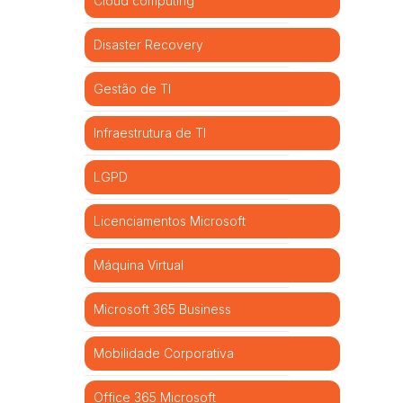
Cloud computing
Disaster Recovery
Gestão de TI
Infraestrutura de TI
LGPD
Licenciamentos Microsoft
Máquina Virtual
Microsoft 365 Business
Mobilidade Corporativa
Office 365 Microsoft