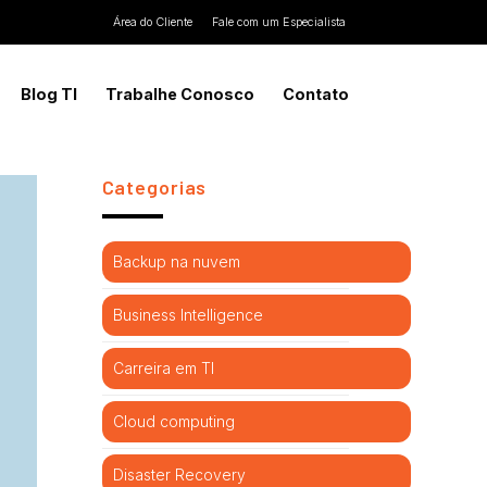
Área do Cliente
Fale com um Especialista
Blog TI
Trabalhe Conosco
Contato
Categorias
Backup na nuvem
Business Intelligence
Carreira em TI
Cloud computing
Disaster Recovery