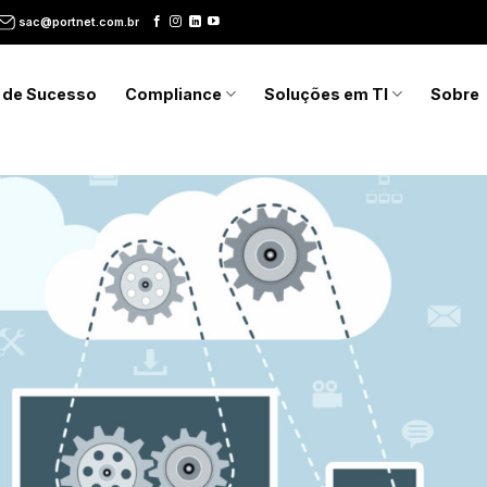
sac@portnet.com.br
 de Sucesso
Compliance
Soluções em TI
Sobre