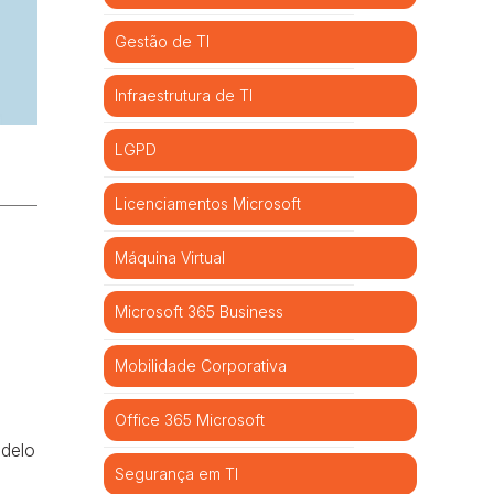
Gestão de TI
Infraestrutura de TI
LGPD
Licenciamentos Microsoft
Máquina Virtual
Microsoft 365 Business
Mobilidade Corporativa
Office 365 Microsoft
odelo
Segurança em TI