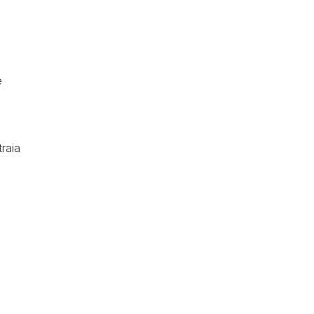
e
raia