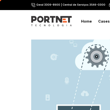
Skip
Geral 3309-8900 | Central de Serviços 3546-0300
to
content
Home
Cases