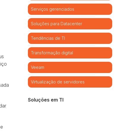
Serviços gerenciados
Soluções para Datacenter
Tendências de TI
Transformação digital
us
viço
Veeam
Virtualização de servidores
sada
Soluções em TI
dar
Cibersegurança
Cloud computing
de