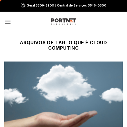
Skip
Geral 3309-8900 | Central de Serviços 3546-0300
to
content
ARQUIVOS DE TAG:
O QUE É CLOUD
COMPUTING