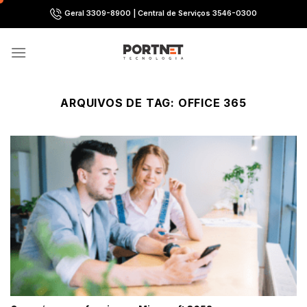
Skip
Geral 3309-8900 | Central de Serviços 3546-0300
to
content
ARQUIVOS DE TAG:
OFFICE 365