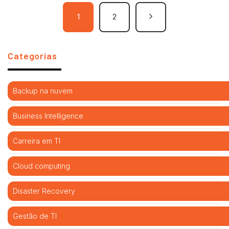
1
2
Categorias
Backup na nuvem
Business Intelligence
Carreira em TI
Cloud computing
Disaster Recovery
Gestão de TI