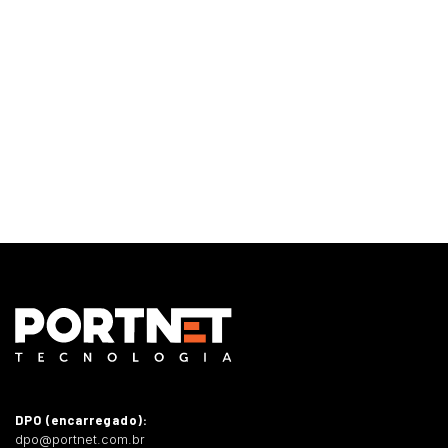
Monitoramento e Gerenciamento Proativo
Central de serviços
Outsourcing em TI
DPO (encarregado):
dpo@portnet.com.br