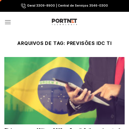
Skip
Geral 3309-8900 | Central de Serviços 3546-0300
to
content
ARQUIVOS DE TAG:
PREVISÕES IDC TI