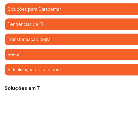
Soluções para Datacenter
Tendências de TI
Transformação digital
Veeam
Virtualização de servidores
Soluções em TI
Cibersegurança
Cloud computing
Infraestrutura de TI