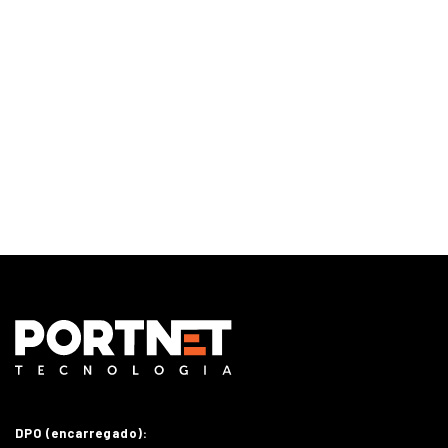
Monitoramento e Gerenciamento Proativo
Central de serviços
Outsourcing em TI
DPO (encarregado):