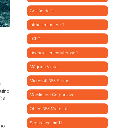
Gestão de TI
Infraestrutura de TI
LGPD
Licenciamentos Microsoft
Máquina Virtual
Microsoft 365 Business
s
atino
Mobilidade Corporativa
C e
Office 365 Microsoft
Segurança em TI
 no