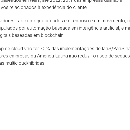
is baseados em telas; até 2022, 25% das empresas usarão a
ivos relacionados à experiência do cliente.
rvidores irão criptografar dados em repouso e em movimento, 
ulados por automação baseada em inteligência artificial, e m
igitais baseadas em blockchain.
 top de cloud vão ter 70% das implementações de IaaS/PaaS n
ores empresas da América Latina irão reduzir o risco de seques
s multicloud/híbridas.