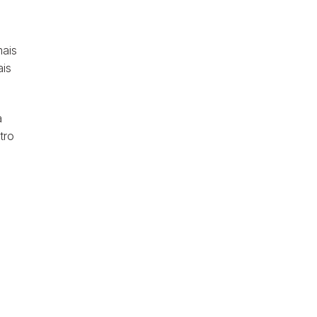
mais
ais
a
tro