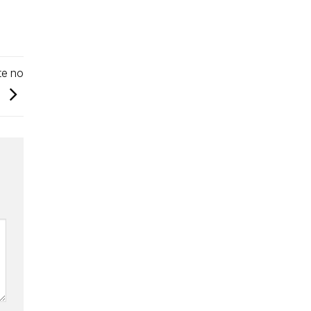
te no
l