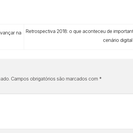
Retrospectiva 2018: o que aconteceu de importan
avançar na
cenário digita
cado.
Campos obrigatórios são marcados com
*