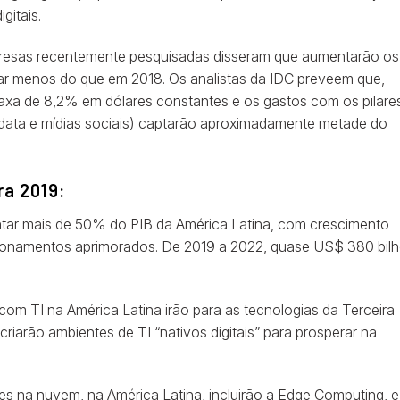
gitais.
resas recentemente pesquisadas disseram que aumentarão os
ar menos do que em 2018. Os analistas da IDC preveem que,
taxa de 8,2% em dólares constantes e os gastos com os pilare
g data e mídias sociais) captarão aproximadamente metade do
ra 2019:
entar mais de 50% do PIB da América Latina, com crescimento
acionamentos aprimorados. De 2019 a 2022, quase US$ 380 bil
om TI na América Latina irão para as tecnologias da Terceira
iarão ambientes de TI “nativos digitais” para prosperar na
s na nuvem, na América Latina, incluirão a Edge Computing, e