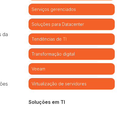
Serviços gerenciados
Soluções para Datacenter
s da
Tendências de TI
Transformação digital
Veeam
hões
Virtualização de servidores
Soluções em TI
Cibersegurança
Cloud computing