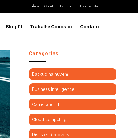
Área do Cliente
Fale com um Especialista
Blog TI
Trabalhe Conosco
Contato
Categorias
Backup na nuvem
Business Intelligence
Carreira em TI
Cloud computing
Disaster Recovery