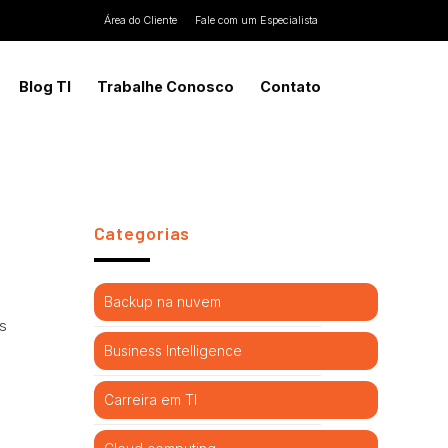
Área do Cliente
Fale com um Especialista
Blog TI
Trabalhe Conosco
Contato
Categorias
Backup na nuvem
s
Business Intelligence
Carreira em TI