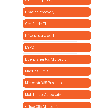
Cloud computing
Disaster Recovery
Gestão de TI
Infraestrutura de TI
LGPD
Licenciamentos Microsoft
Máquina Virtual
Microsoft 365 Business
Mobilidade Corporativa
Office 365 Microsoft