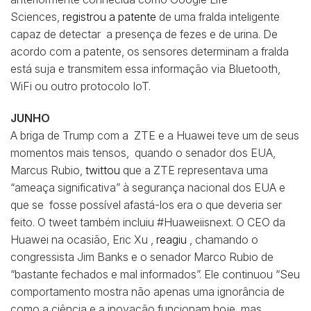
Sciences,
registrou a patente
de uma fralda inteligente
capaz de detectar a presença de fezes e de urina. De
acordo com a patente, os sensores determinam a fralda
está suja e transmitem essa informação via Bluetooth,
WiFi ou outro protocolo IoT.
JUNHO
A briga de Trump com a ZTE e a Huawei teve um de seus
momentos mais tensos, quando o senador dos EUA,
Marcus Rubio,
twittou
que a ZTE representava uma
“ameaça significativa” à segurança nacional dos EUA e
que se fosse possível afastá-los era o que deveria ser
feito. O tweet também incluiu #Huaweiisnext. O CEO da
Huawei na ocasião, Eric Xu ,
reagiu
, chamando o
congressista Jim Banks e o senador Marco Rubio de
“bastante fechados e mal informados”. Ele continuou “Seu
comportamento mostra não apenas uma ignorância de
como a ciência e a inovação funcionam hoje, mas