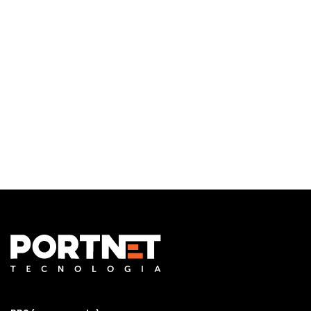
Monitoramento e Gerenciamento Proativo
Central de serviços
Outsourcing em TI