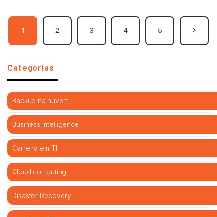
1
2
3
4
5
Categorias
Backup na nuvem
Business Intelligence
Carreira em TI
Cloud computing
Disaster Recovery