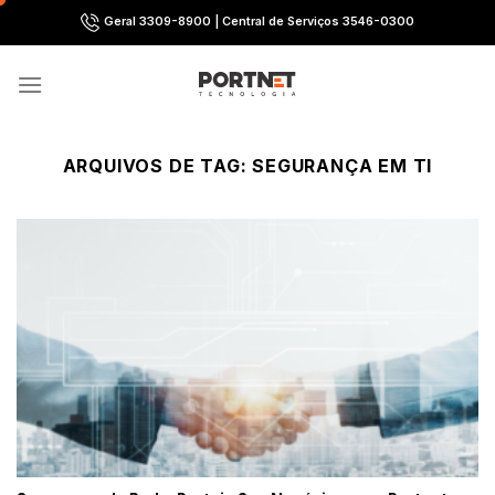
Skip
Geral 3309-8900 | Central de Serviços 3546-0300
to
content
ARQUIVOS DE TAG:
SEGURANÇA EM TI